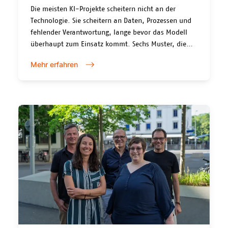
Die meisten KI-Projekte scheitern nicht an der
Technologie. Sie scheitern an Daten, Prozessen und
fehlender Verantwortung, lange bevor das Modell
überhaupt zum Einsatz kommt. Sechs Muster, die
sich in der Beratungspraxis von Nexplore immer
Mehr erfahren
wieder zeigen.