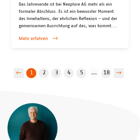
Das Jahresende ist bei Nexplore AG mehr als ein
formaler Abschluss. Es ist ein bewusster Moment
des Innehaltens, der ehrlichen Reflexion – und der
gemeinsamen Ausrichtung auf das, was kommt.
Letzte Woche fand unsere Jahresendplenar statt. Mit
Mehr erfahren
über 100 Teilnehmenden, davon mehr als 70 vor
Ort, war es die grösste Plenar in der Geschichte von
Nexplore. Nicht als Selbstzweck oder Rekord,
sondern als Ausdruck eines bewegten, intensiven
und prägenden Jahres.
1
2
3
4
5
...
18