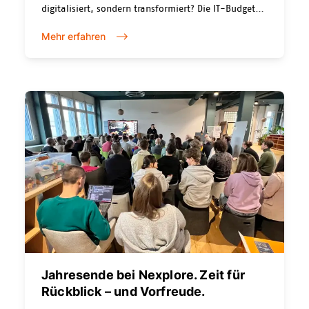
digitalisiert, sondern transformiert? Die IT-Budgets
steigen. Die Projektlisten werden länger. Neue
Mehr erfahren
Software wird ausgerollt, Schulungen durchgeführt,
Change-Kommunikation verschickt. Und trotzdem
bleibt bei vielen das Gefühl: Wir tun viel – aber
bewegen wir uns wirklich vorwärts?
Jahresende bei Nexplore. Zeit für
Rückblick – und Vorfreude.