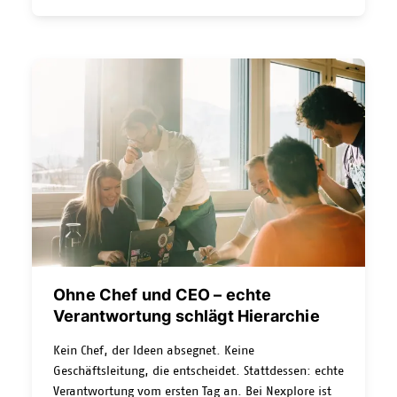
Experience bis zu Data & AI. Unter dem Leitgedanken
«Digitale Zukunft, menschlich gestaltet.» verbindet
Nexplore technologische Kompetenz mit
Organisationsentwicklung und einer
Adrian Herzog
Zusammenarbeit auf Augenhöhe.
,
Business Transformation Consultant bei Nexplore,
weiss, weshalb digitale Transformation weit mehr
ist als die Einführung neuer Technologien.
Ohne Chef und CEO – echte
Verantwortung schlägt Hierarchie
Kein Chef, der Ideen absegnet. Keine
Geschäftsleitung, die entscheidet. Stattdessen: echte
Verantwortung vom ersten Tag an. Bei Nexplore ist