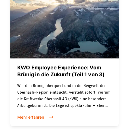
KWO Employee Experience: Vom
Brünig in die Zukunft (Teil 1 von 3)
Wer den Brünig überquert und in die Bergwelt der
Oberhasli-Region eintaucht, versteht sofort, warum
die Kraftwerke Oberhasli AG (KWO) eine besondere
Arbeitgeberin ist. Die Lage ist spektakulär – aber
auch abgelegen. Zwischen Stauseen, Bergbahnen
Mehr erfahren
und Hotels arbeiten Menschen aus ganz
unterschiedlichen Berufsfeldern: