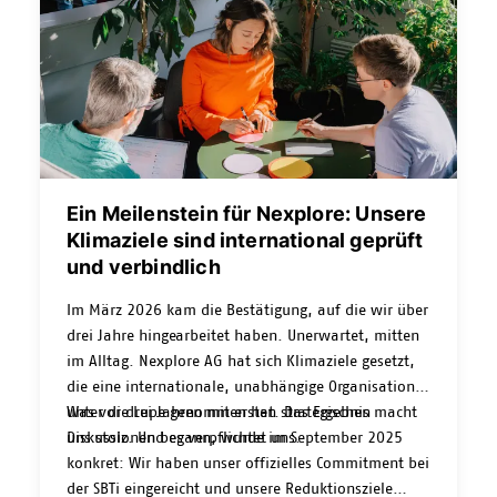
Ein Meilenstein für Nexplore: Unsere
Klimaziele sind international geprüft
und verbindlich
Im März 2026 kam die Bestätigung, auf die wir über
drei Jahre hingearbeitet haben. Unerwartet, mitten
im Alltag. Nexplore AG hat sich Klimaziele gesetzt,
die eine internationale, unabhängige Organisation
unter die Lupe genommen hat. Das Ergebnis macht
Was vor drei Jahren mit ersten strategischen
uns stolz. Und es verpflichtet uns.
Diskussionen begann, wurde im September 2025
konkret: Wir haben unser offizielles Commitment bei
der SBTi eingereicht und unsere Reduktionsziele