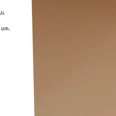
ls
e um.