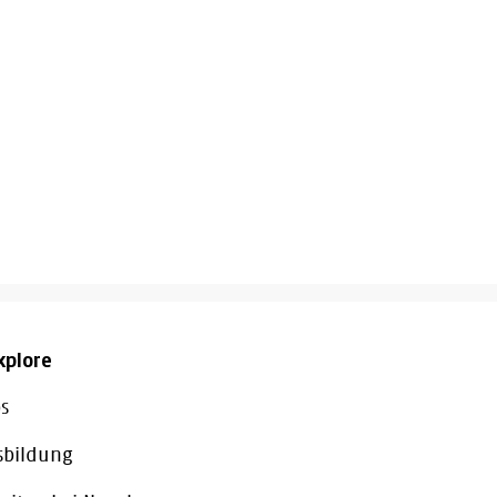
xplore
s
sbildung