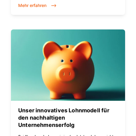
Veränderung der Organisation jedoch keinen Einfluss
Mehr erfahren
auf die Lohngestaltung. Die Löhne wurden weiterhin
durch Mitglieder der alten Geschäftsleitung und
ohne angepasste Richtlinien definiert. Das sollte
sich ändern.Wie etabliert man eine faire und
nachhaltige Lohngestaltung ohne Vorgesetzte? Zur
Beantwortung dieser Frage wurden sieben
Mitarbeiter:innen in eine «Lohngruppe» gewählt.
Diese Lohngruppe entwickelte ein neues,
transparentes Vergütungsmodell, welches besser auf
die holakratische Organisationsform passt. Auf
«New Work» folgt «New Pay».
Unser innovatives Lohnmodell für
den nachhaltigen
Unternehmenserfolg