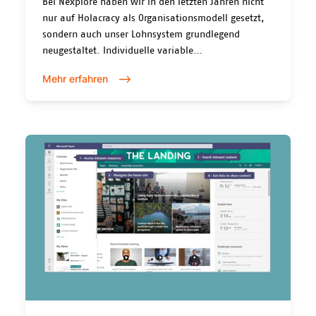
Bei Nexplore haben wir in den letzten Jahren nicht
nur auf Holacracy als Organisationsmodell gesetzt,
sondern auch unser Lohnsystem grundlegend
neugestaltet. Individuelle variable
Lohnbestandteile, insbesondere Boni, passen nicht
Mehr erfahren
mehr in die heutige Zeit und stehen vermehrt in der
Kritik. Weiter stellt eine Selbstorganisation andere
Anforderungen an ein Lohnmodell, weshalb eine
Überprüfung und Anpassung für uns unumgänglich
war. Hier teilen wir unsere Erfahrungen, wie wir bei
Nexplore diese Herausforderung gemeistert haben.