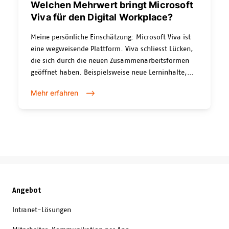
Welchen Mehrwert bringt Microsoft
Viva für den Digital Workplace?
Meine persönliche Einschätzung: Microsoft Viva ist
eine wegweisende Plattform. Viva schliesst Lücken,
die sich durch die neuen Zusammenarbeitsformen
geöffnet haben. Beispielsweise neue Lerninhalte,
die man früher möglicherweise im kurzen Gespräch
Mehr erfahren
an der Kaffeemaschine erfahren hat, werden mir
nun proaktiv aufgrund meines Profiles und meinen
Tätigkeiten durch künstliche Intelligenz in Teams
vorgeschlagen. Dank Viva Topics werden interne
Abkürzungen, Projekte oder wichtige Themen des
Unternehmens direkt im Arbeitsalltag integriert. Das
langwierige Suchen oder Nachfragen entfällt. Und
Microsoft Teams stärkt seine heute schon zentrale
Angebot
Position im Geschäftsleben als zentrales
Einstiegsportal.
Intranet-Lösungen