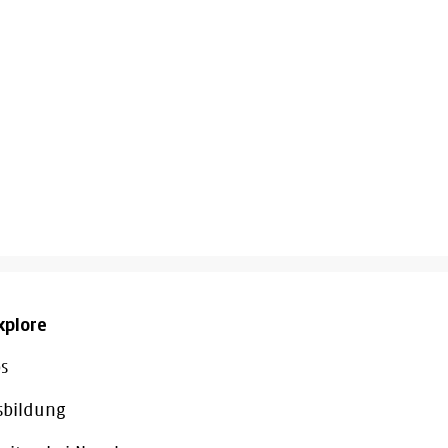
xplore
s
sbildung