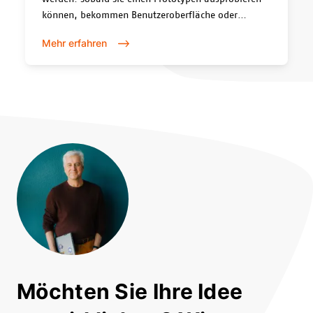
können, bekommen Benutzeroberfläche oder
Software ein Gesicht und Ihre Roadmap wird
Mehr erfahren
greifbarer. Im Rahmen eines Design Thinking
Prozesses werden Ideen rasch zum Leben erweckt
und bieten völlig neue Perspektiven auf Ihre
Digitalisierungsprojekte. Wir beraten Sie rund um
das Thema Design Thinking. Buchen Sie jetzt Ihren
individuell für Ihr Unternehmen abgestimmten
Design Thinking Workshop!
Möchten Sie Ihre Idee