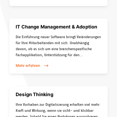
IT Change Management & Adoption
Die Einführung neuer Software bringt Veränderungen
für Ihre Mitarbeitenden mit sich. Unabhängig
davon, ob es sich um eine branchenspezifische
Fachapplikation, Unterstützung für den
Aufgabenbereich oder eine Standard-Software
Mehr erfahren
handelt. Microsoft Teams ist ein gutes Beispiel: die
Tools erfordern eine Veränderung der Arbeitsweise.
Und Veränderungen fallen uns Menschen nicht
leicht. Profitieren Sie von unserer Erfahrung,
Knowhow und einer kompetenten Beratung rund um
Design Thinking
Change & Adoption.
Ihre Vorhaben zur Digitalisierung erhalten viel mehr
Kraft und Wirkung, wenn sie sicht- und klickbar
werden. Sobald Sie einen Prototypen ausprobieren