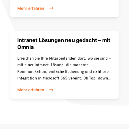
Wissensaustausch, Bereitstellung von Informationen
Mehr erfahren
sowie Dokumenten und vieles mehr. Wir beraten Sie
individuell und unverbindlich zur passenden
Intranet Lösung für Ihr Unternehmen.
Intranet Lösungen neu gedacht – mit
Omnia
Erreichen Sie Ihre Mitarbeitenden dort, wo sie sind –
mit einer Intranet-Lösung, die moderne
Kommunikation, einfache Bedienung und nahtlose
Integration in Microsoft 365 vereint. Ob Top-down,
Bottom-up oder Peer-to-Peer: Omnia bringt Ihre
Mehr erfahren
interne Kommunikation auf ein neues Level.