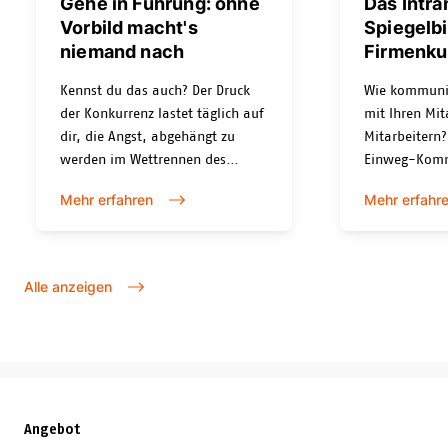
Gehe in Führung: ohne
Das Intra
Vorbild macht's
Spiegelbi
niemand nach
Firmenku
Kennst du das auch? Der Druck
Wie kommunizi
der Konkurrenz lastet täglich auf
mit Ihren Mit
dir, die Angst, abgehängt zu
Mitarbeitern?
werden im Wettrennen des
Einweg-Komm
technologischen Fortschritts? Die
führen Sie be
Mehr erfahren
Mehr erfahr
anderen sind agil, schnell und
wie sieht’s b
scheinen mit dem rasanten
Mitarbeitend
Wandel problemlos mitzuhalten
aus?
und setzen ständig die neusten
Alle anzeigen
Tools ein.
Angebot