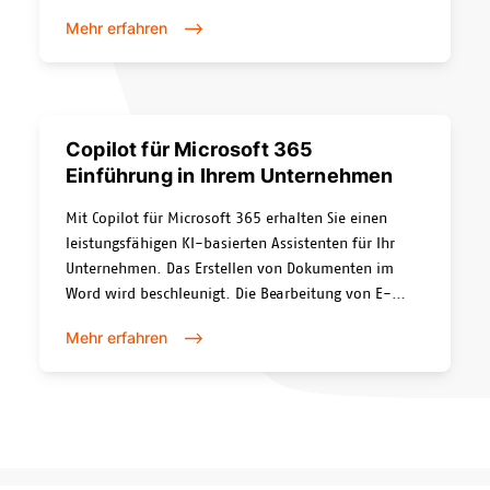
Digitalisierung von Geschäftsprozessen bietet
Mehr erfahren
unzählige Möglichkeiten. Digitale Prozesse befreien
Ihr Unternehmen von mühsamer Handarbeit,
schaffen Transparenz und optimieren Abläufe. Wir
zeigen Ihnen gerne die Vorteile von digitalisierten
Prozessen für Ihren Geschäftsalltag.
Copilot für Microsoft 365
Einführung in Ihrem Unternehmen
Mit Copilot für Microsoft 365 erhalten Sie einen
leistungsfähigen KI-basierten Assistenten für Ihr
Unternehmen. Das Erstellen von Dokumenten im
Word wird beschleunigt. Die Bearbeitung von E-
Mails in Outlook wird vereinfacht – erstellen Sie
Mehr erfahren
Zusammenfassungen von Emailverläufen oder
lassen Sie Copilot einen ersten E-Mail-Entwurf
erstellen.