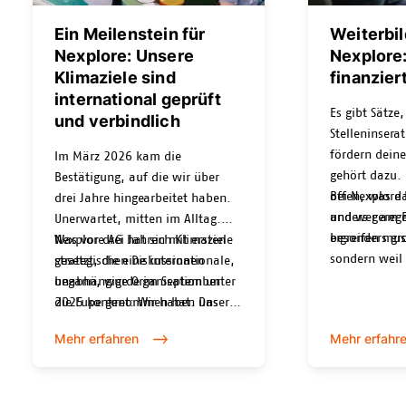
Ein Meilenstein für
Weiterbil
Nexplore: Unsere
Nexplore:
Klimaziele sind
finanzier
international geprüft
Es gibt Sätze,
und verbindlich
Stelleninsera
fördern dein
Im März 2026 kam die
gehört dazu. 
Bestätigung, auf die wir über
offen, was da
Bei Nexplore
drei Jahre hingearbeitet haben.
und wer am En
anders gerege
Unerwartet, mitten im Alltag.
ergreifen mus
besonders gro
Nexplore AG hat sich Klimaziele
Was vor drei Jahren mit ersten
sondern weil
gesetzt, die eine internationale,
strategischen Diskussionen
Wahl haben.
unabhängige Organisation unter
begann, wurde im September
die Lupe genommen hat. Das
2025 konkret: Wir haben unser
Ergebnis macht uns stolz. Und es
offizielles Commitment bei der
Mehr erfahren
Mehr erfahr
verpflichtet uns.
SBTi eingereicht und unsere
Reduktionsziele damit einer
unabhängigen,