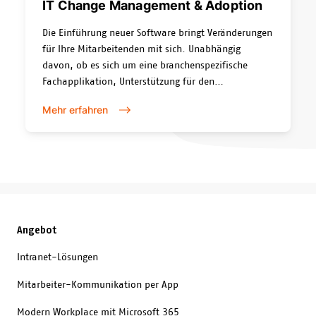
IT Change Management & Adoption
Die Einführung neuer Software bringt Veränderungen
für Ihre Mitarbeitenden mit sich. Unabhängig
davon, ob es sich um eine branchenspezifische
Fachapplikation, Unterstützung für den
Aufgabenbereich oder eine Standard-Software
Mehr erfahren
handelt. Microsoft Teams ist ein gutes Beispiel: die
Tools erfordern eine Veränderung der Arbeitsweise.
Und Veränderungen fallen uns Menschen nicht
leicht. Profitieren Sie von unserer Erfahrung,
Knowhow und einer kompetenten Beratung rund um
Change & Adoption.
Angebot
Intranet-Lösungen
Mitarbeiter-Kommunikation per App
Modern Workplace mit Microsoft 365