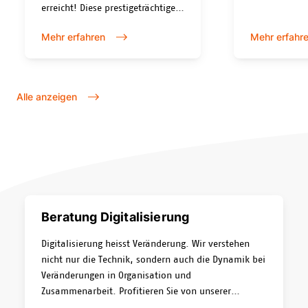
ganz der Zuku
erreicht! Diese prestigeträchtigen
Automatisier
Titel werden von Microsoft nach
Mehr erfahren
Mehr erfahr
Plattformen 
strengsten Kriterien in den
spannend für
Bereichen Leistung, Qualifikation
Partner sind 
und Kundenerfolge vergeben und
Entwicklunge
unterstreichen unsere Kompetenz
Alle anzeigen
für moderne 
und Erfahrung in der Welt
können:
modernster Cloud-Technologien.
Beratung Digitalisierung
Digitalisierung heisst Veränderung. Wir verstehen
nicht nur die Technik, sondern auch die Dynamik bei
Veränderungen in Organisation und
Zusammenarbeit. Profitieren Sie von unserer
Erfahrung und unserem Knowhow in der digitalen