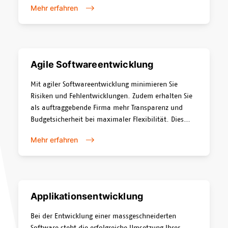
Mehr erfahren
Transformation.
Agile Softwareentwicklung
Mit agiler Softwareentwicklung minimieren Sie
Risiken und Fehlentwicklungen. Zudem erhalten Sie
als auftraggebende Firma mehr Transparenz und
Budgetsicherheit bei maximaler Flexibilität. Dies
führt zu einem schnelleren Einsatz eines für Sie
Mehr erfahren
entwickelten Systems. Wir bevorzugen es - wenn
immer sinnvoll - auf eine agile Vorgehensweise zu
setzen.
Applikationsentwicklung
Bei der Entwicklung einer massgeschneiderten
Software steht die erfolgreiche Umsetzung Ihrer