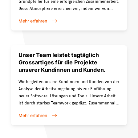
Grundpfeiler für eine erfolgreichen Zusammenarbeit.
Diese Atmosphäre erreichen wir, indem wir von
Anfang an, ab Projektstart voneinander lernen. Wir
Mehr erfahren
lernen die Arbeitsweise und Abläufe Ihres
Unternehmens kennen. Im Gegenzug erhalten Sie
einen Eindruck von unseren Technologien und lernen
unsere Projektabläufe kennen.
Unser Team leistet tagtäglich
Grossartiges für die Projekte
unserer Kundinnen und Kunden.
Wir begleiten unsere Kundinnen und Kunden von der
Analyse der Arbeitsumgebung bis zur Einführung
neuer Software-Lösungen und Tools. Unsere Arbeit
ist durch starkes Teamwork geprägt. Zusammenhalt
und gemeinsame Leistung sind unsere grossen
Mehr erfahren
Stärken. Mit unserem agilen und partnerschaftlichen
Vorgehen erreichen wir Projektziele verlässlich und
transparent.