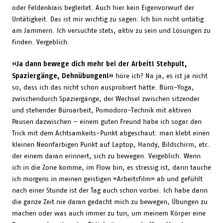
oder Feldenkrais begleitet. Auch hier kein Eigenvorwurf der
Untätigkeit. Das ist mir wichtig zu sagen: Ich bin nicht untätig
am Jammern. Ich versuchte stets, aktiv zu sein und Lösungen zu
finden. Vergeblich.
«Ja dann bewege dich mehr bei der Arbeit! Stehpult,
Spaziergänge, Dehnübungen!»
höre ich? Na ja, es ist ja nicht
so, dass ich das nicht schon ausprobiert hätte. Büro-Yoga,
zwischendurch Spaziergänge, der Wechsel zwischen sitzender
und stehender Büroarbeit, Pomodoro-Technik mit aktiven
Pausen dazwischen – einem guten Freund habe ich sogar den
Trick mit dem Achtsamkeits-Punkt abgeschaut: man klebt einen
kleinen Neonfarbigen Punkt auf Laptop, Handy, Bildschirm, etc.
der einem daran erinnert, sich zu bewegen. Vergeblich. Wenn
ich in die Zone komme, im Flow bin, es stressig ist, dann tauche
ich morgens in meinen geistigen «Arbeitsfilm» ab und gefühlt
nach einer Stunde ist der Tag auch schon vorbei. Ich habe dann
die ganze Zeit nie daran gedacht mich zu bewegen, Übungen zu
machen oder was auch immer zu tun, um meinem Körper eine