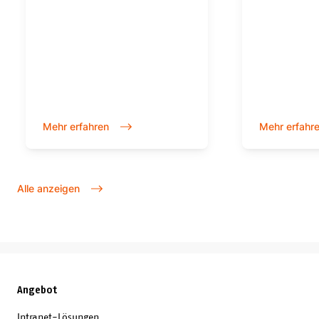
physischen K
und über die
hinweg funkti
Mehr erfahren
Mehr erfahr
Alle anzeigen
Angebot
Intranet-Lösungen