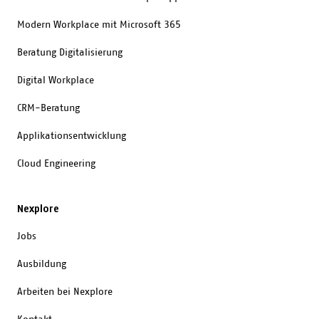
neues, trans
Modern Workplace mit Microsoft 365
Vergütungsmo
besser auf di
Beratung Digitalisierung
Organisation
«New Work» f
Digital Workplace
CRM-Beratung
Applikationsentwicklung
Cloud Engineering
Nexplore
Jobs
Ausbildung
Arbeiten bei Nexplore