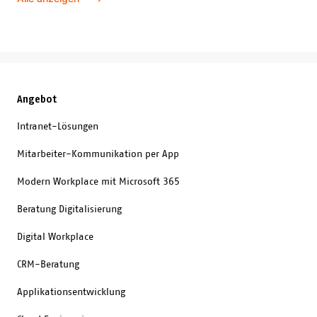
noch gerne m
Zukunft bevorsteht, erfährst du
beispielswei
in diesem Blogbeitrag.
"NaNoWriMo"
Angebot
Intranet-Lösungen
Mitarbeiter-Kommunikation per App
Modern Workplace mit Microsoft 365
Beratung Digitalisierung
Digital Workplace
CRM-Beratung
Applikationsentwicklung