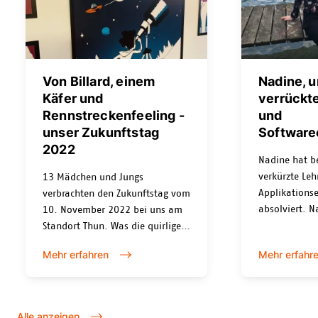
Von Billard, einem
Nadine, 
Käfer und
verrückt
Rennstreckenfeeling -
und
unser Zukunftstag
Software
2022
Nadine hat be
verkürzte Leh
13 Mädchen und Jungs
Applikationse
verbrachten den Zukunftstag vom
absolviert. N
10. November 2022 bei uns am
konnte sie be
Standort Thun. Was die quirlige
hat rasch in 
Truppe mit unserem Team Jonas,
Mehr erfahren
Mehr erfahr
Projektteam F
Sabine, Sarah, Aline, Leo, Bryan
diesem Inter
und Stefanie erlebt hat und
von ihrem Ein
warum der IT-Branche
Berufswelt u
möglicherweise eine rosige
Alle anzeigen