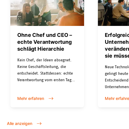
Ohne Chef und CEO –
Erfolgrei
echte Verantwortung
Unterne
schlägt Hierarchie
verändern
sie müss
Kein Chef, der Ideen absegnet.
Keine Geschäftsleitung, die
Neue Technol
entscheidet. Stattdessen: echte
gelingt heute
Verantwortung vom ersten Tag
Entscheidend 
an. Bei Nexplore ist das kein
Unternehmen
Versprechen im
weiterzuentwi
Mehr erfahren
Mehr erfahr
Bewerbungsgespräch, sondern
auch künftig 
Organisationsprinzip.
Genau dabei 
KMU und grös
Organisation
Alle anzeigen
Zusammenarb