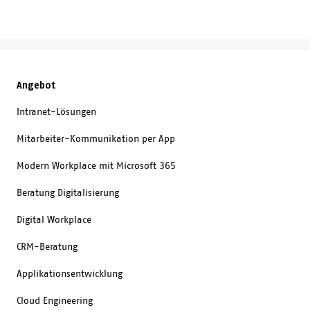
Experience bi
Unter dem Le
«Digitale Zuk
gestaltet.» v
technologisc
Angebot
Organisation
einer Zusamm
Intranet-Lösungen
Augenhöhe.
Business Tra
Mitarbeiter-Kommunikation per App
Consultant be
Modern Workplace mit Microsoft 365
weshalb digi
weit mehr ist
Beratung Digitalisierung
neuer Techno
Digital Workplace
CRM-Beratung
Applikationsentwicklung
Cloud Engineering