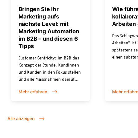
Bringen Sie Ihr
Wie führe
Marketing aufs
kollabora
nächste Level: mit
Arbeiten 
Marketing Automation
Das Schlagwo
im B2B – und diesen 6
Arbeiten" ist
Tipps
spätestens se
einen substanz
Customer Centricity: im B2B das
Arbeitszeit i
Konzept der Stunde. Kundinnen
verbracht ha
und Kunden in den Fokus stellen
darunter zu v
und alle Massnahmen darauf
Kollaboration
ausrichten – klingt logisch, aber
Mehr erfahren
Mehr erfahr
Unternehmen
wie gelingt das im Alltag? Mit
man es einfüh
B2B Marketing Automation, die
in diesem Art
Ihre Kommunikation aufs
nächste Level hebt.
Alle anzeigen